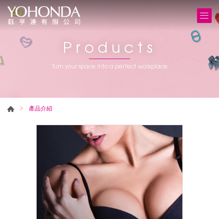
Products
Turn your space into a perfect workplace
產品介紹