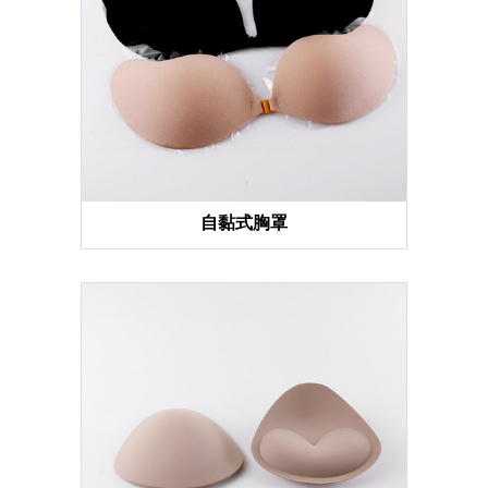
自黏式胸罩