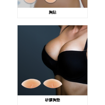
胸貼
矽膠胸墊