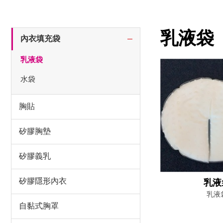
乳液袋
內衣填充袋
乳液袋
水袋
胸貼
矽膠胸墊
矽膠義乳
矽膠隱形內衣
乳液
乳液
自黏式胸罩