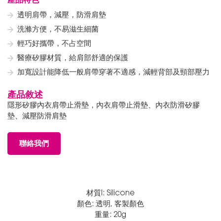
透明肩帶，減壓，防滑肩墊
洗滌方便，不易滋生細菌
輕巧好攜帶，不占空間
醫療矽膠材質，給肩部舒適的保護
加寬設計能降低一般肩帶穿著不適感，減輕背部及頸部壓力
產品敘述
隱形矽膠內衣肩帶止滑墊，內衣肩帶止滑墊、內衣防滑矽膠
墊、減壓防滑肩墊
聯絡我們
材質l: Silicone
顏色: 透明, 客製顏色
重量: 20g