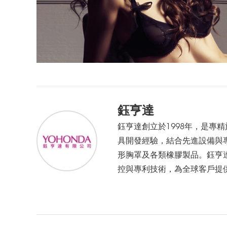
鈺亨達
鈺亨達創立於1998年，是專
具開發經驗，結合先進設備與
形胸罩及各類橡膠製品。鈺亨
控與專利技術，為全球客戶提