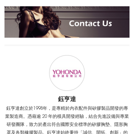
鈺亨達
鈺亨達創立於1998年，是專精於內衣配件與矽膠製品開發的專
業製造商。憑藉逾 20 年的模具開發經驗，結合先進設備與專業
研發團隊，致力於產出符合國際安全標準的矽膠胸墊、隱形胸
罩及各類橡膠製品。鈺亨達始終秉持「誠信、開拓、創新」的