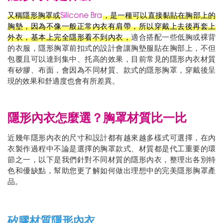
又稱隱形胸罩或
Silicone Bra
，是一種可以直接黏貼在胸部上的
胸墊，因為不像一般正常內衣有肩帶，所以穿戴上去後再套上
外衣，基本上完全隱形看不到內衣，
適合搭配一些低胸或裸背
的衣服，隱形胸罩前扣式的設計會讓胸墊服貼在胸部上，不但
包覆且可以達到集中、托高的效果，目前常見的隱形內衣材質
有矽膠、布面，會因為不同材質、款式的隱形胸罩，穿戴後呈
現的效果和舒適度也會有所差異。
隱形內衣怎麼選？胸罩材質比一比
近幾年隱形內衣的尺寸和設計都有越來越多樣式可選擇，在內
衣製作過程中不論是選擇的胸罩款式、材質都是代工重要的環
節之一，以下是我們針對不同材質的隱形內衣，整理出各別特
色和優缺點，幫助您更了解如何做出理想中的完美隱形胸罩產
品。
矽膠材質隱形內衣