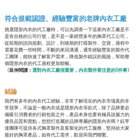
符合規範認證、經驗豐富的老牌內衣工廠
挑選隱形內衣的代工廠時，可以先調查一下這家內衣工廠是不
是有合格的公司行號，是不是一家經營多年的胸罩代工公司，
從前期的諮詢規劃、設計，到後期的打樣製作、交貨，過程中
需要花費一些時間，不斷的來回溝通，通常經驗豐富的製作代
工團隊，能快速了解客戶需求，降低製作錯誤的風險，幫助整
個隱形內衣的代工過程更加順暢。
〈延伸閱讀：
選對內衣工廠很重要，內衣製作要注意的5件事
〉
結論
我們有多年的內衣代工經驗，非常了解現在的內衣市場真的非
常競爭，不論是一般內衣或是隱形內衣等款式，除了品牌要必
備吸引消費者的行銷包裝之外，產品本身也要有極具說服力的
優良品質和賣點，您想打造屬於品牌專屬的隱形內衣嗎？鈺亨
達團隊可提供各式胸罩製作及客製化的代工服務，堅持給大家
最好的胸罩產品，如有代工需求，歡迎與我們聯繫。