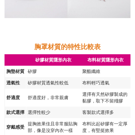
胸罩材質的特性比較表
矽膠材質隱形內衣
布料材質隱形內衣
胸墊材質
矽膠
聚酯纖維
透氣性
矽膠材質透氣性較低
布料輕巧透氣
選擇有天然矽膠製成的
舒適度
舒適度好，非常親膚
黏膠，取下不留殘膠
款式選擇
選擇性較少
客製款式選擇多
提胸效果佳且非常服貼胸
布料比起矽膠有一定厚
穿戴感受
部，像是沒穿內衣一樣
度，有堅挺效果