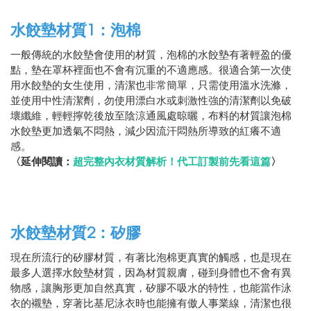
水餃墊材質1：泡棉
一般傳統的水餃墊會使用的材質，泡棉的水餃墊有著輕盈的優
點，墊在罩杯裡面也不會有沉重的不適應感。很適合第一次使
用水餃墊的女生使用，清潔也非常簡單，只需使用溫水洗滌，
並使用中性清潔劑，勿使用漂白水或刺激性強的清潔劑以免破
壞纖維，輕輕擰乾後放至陰涼通風處晾曬，布料的材質讓泡棉
水餃墊更加透氣不悶熱，減少因流汗悶熱所導致的紅癢不適
感。
〈延伸閱讀：
超完整內衣材質解析！代工訂製前先看這篇
〉
水餃墊材質2：矽膠
現在所流行的矽膠材質，有著比泡棉更真實的觸感，也是現在
最多人選擇水餃墊材質，因為材質親膚，碰到身體也不會有異
物感，讓胸形更加自然真實，矽膠不吸水的特性，也能當作泳
衣的襯墊，穿著比基尼泳衣時也能擁有傲人事業線，清潔也很