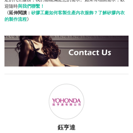
迎隨時
與我們聯繫！
〈延伸閱讀：
矽膠工廠如何客製生產內衣服飾？了解矽膠內衣
的製作流程
〉
鈺亨達