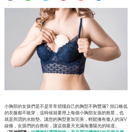
小胸部的女孩們是不是常常煩惱自己的胸型不夠豐滿? 領口略低
的衣服都不敢穿，這時候就要用上每個小胸部女孩的救星，也
就是所謂的水餃墊。讓您的胸型更加完美，輕鬆擁有傲人的深V
線條，女孩們的自救術，讓這個夏天充滿海灘陽光的味道。