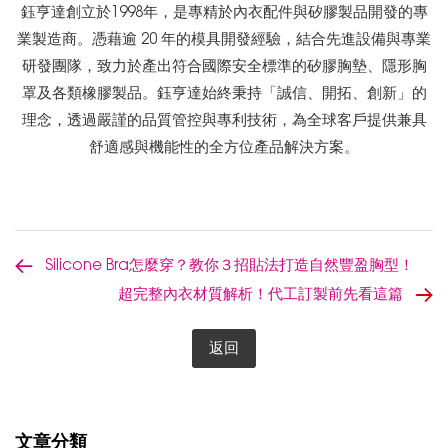
鈺亨達創立於1998年，是專精於內衣配件與矽膠製品開發的專
業製造商。憑藉逾 20 年的模具開發經驗，結合先進設備與專業
研發團隊，致力於產出符合國際安全標準的矽膠胸墊、隱形胸
罩及各類橡膠製品。鈺亨達始終秉持「誠信、開拓、創新」的
理念，透過嚴謹的品質管控與專利技術，為全球客戶提供兼具
舒適感與機能性的全方位產品解決方案。
Silicone Bra怎麼穿？教你３招貼法打造自然豐盈胸型！
超完整內衣材質解析！代工訂製前先看這篇
返回
文章分類