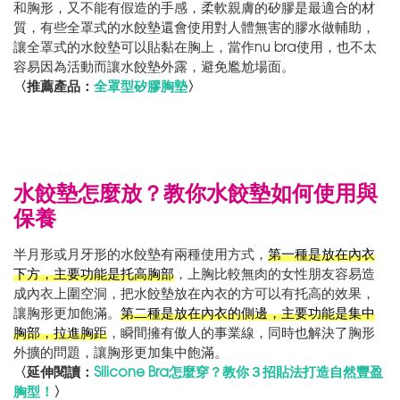
和胸形，又不能有假造的手感，柔軟親膚的矽膠是最適合的材
質，有些全罩式的水餃墊還會使用對人體無害的膠水做輔助，
讓全罩式的水餃墊可以貼黏在胸上，當作nu bra使用，也不太
容易因為活動而讓水餃墊外露，避免尷尬場面。
〈推薦產品：
全罩型矽膠胸墊
〉
水餃墊怎麼放？教你水餃墊如何使用與
保養
半月形或月牙形的水餃墊有兩種使用方式，
第一種是放在內衣
下方，主要功能是托高胸部
，上胸比較無肉的女性朋友容易造
成內衣上圍空洞，把水餃墊放在內衣的方可以有托高的效果，
讓胸形更加飽滿。
第二種是放在內衣的側邊，主要功能是集中
胸部，拉進胸距
，瞬間擁有傲人的事業線，同時也解決了胸形
外擴的問題，讓胸形更加集中飽滿。
〈延伸閱讀：
Silicone Bra怎麼穿？教你３招貼法打造自然豐盈
胸型！
〉