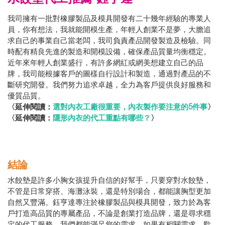
我司擁有一批對橡膠製品及模具開發有二十幾年經驗的專業人
員，你有想法，我就能開模生產，年輕人創業不是夢，大膽追
求自己的事業自己當老闆，我司負責產品開發製造及檢驗。同
時配有精良先進的製造和開模設備，確保產品質量均衡穩定。
近年來年輕人創業盛行，有許多網紅或網美想建立自己的品
牌，我司能根據客戶的圖樣自行設計和製造，通過對產品的不
斷研究開發。我們努力追求卓越，全力為客戶提供良好服務和
優質品質。
〈延伸閱讀：
選對內衣工廠很重要，內衣製作要注意的5件事
〉
〈延伸閱讀：
隱形內衣的代工重點有哪些？
〉
結論
水餃墊是許多小胸女孩提升自信的好幫手，只要穿對水餃墊，
不管是日常穿搭、海灘泳裝，還是特別場合，都能讓胸型更加
自然又豐滿。鈺亨達專注於橡膠製品與模具開發，致力於為客
戶打造高品質的專屬產品，不論是創業打造品牌，還是尋求穩
定的代工服務，我們都能滿足您的需求。如果有相關需求，歡